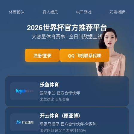
新闻中心
公司新闻
行业资讯