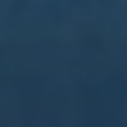
【官方指定平台】官方顶级竞技大厅，获取最新盘口赔率与极速在线
体验，大额无忧提款，请认准正版授权。
上一篇
丨
2026世界杯投注注册最新网址
下一篇
丨
世界杯直播分析
返回
Copyright 2024
开云·体育(kaiyun)官方网站_KAIYUN SPORT
All Rights by
kaiyun
全国咨询热线：
028-8103230