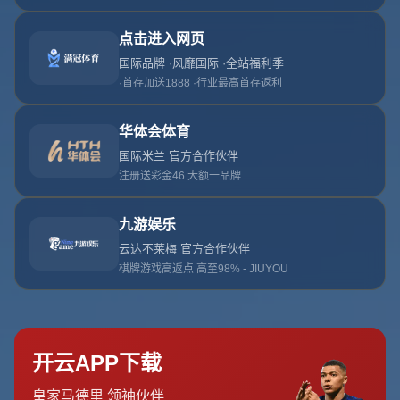
新闻中心
2026世界杯竞猜高清热门
发布时间：2026-08-07T03:18:13+08:00
2026世界杯竞猜高清热门全景解析
当球迷谈起2026世界杯，很多人首先想到的是扩军后的激烈对决、跨
三国举办的新鲜体验，以及高清直播带来的沉浸观赛感。但在这一切
的背后，一个愈发火热的领域正在快速升温——2026世界杯竞猜高清
热门。它不仅关乎比分和盘口，更是数据、技术与观赛体验交织而成
的全新玩法。想在这场全球盛宴中既看得过瘾、又“猜”得尽兴，就必
须提前洞察热门趋势、理解竞猜逻辑，并学会结合高清观赛与数据分
析进行理性判断。
世界杯竞猜时代从激情到理性的升级
过去看世界杯，多数人只停留在支持哪支球队、为哪位球星呐喊。如
今，随着竞猜平台、多屏互动和统计分析工具的普及，边看球边竞猜
已经成为一种常态。尤其是到2026年，预计将有更多实时盘口和高清
数据叠加在直播画面上，让用户在电视、手机甚至投影大屏上，实现