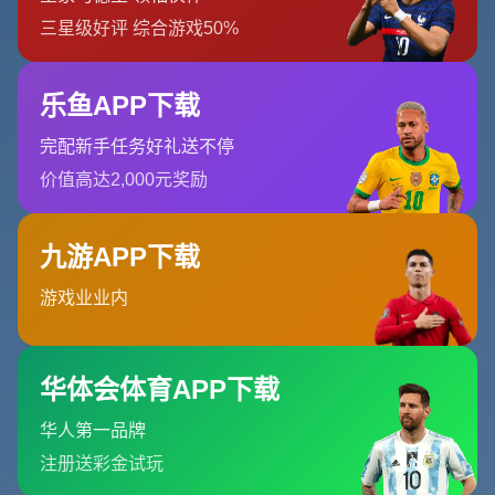
真正意义的“边看边算”。与以往纯凭感觉下注不同，2026世界杯竞猜
高清热门强调的是：以内容和数据为核心，以高清观赛为入口，以理
性判断为前提。这也是从“情绪型下注”向“理性型竞猜”的转变。
扩军背景下的竞猜格局新变化
2026世界杯首次扩军到48支球队、三国联合承办，这些变化使竞猜格
局出现几个明显的新特征。小组赛场次增加，意味着可选择的竞猜场
景更多，从传统赛果、让球、大小球，到射手、角球、控球率等细分
玩法，热门场次会在更长周期内持续升温。新晋球队增多，一些来自
新兴足球市场的队伍，可能在早期被低估，这为精于分析的玩家提供
了“冷门赔率价值”。第三，跨时区比赛让部分场次落在亚洲观众的黄
金时间段，夜间熬更少、观赛更连贯，与高清直播结合后，自然带动
了竞猜参与度。而在这一切之上，如何辨别真正的2026世界杯竞猜高
清热门场次，就成为影响收益与观赛体验的关键。
高清观赛如何影响竞猜判断