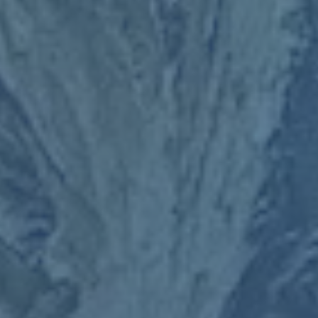
问题，直到几天后，银行卡出现多笔陌生小额扣款，才意识到自己下
载的是携带恶意代码的伪装应用。这个案例说明，单纯依靠页面视觉
效果和“官方”“直营”“权威”等字眼来判断入口地址的可靠性，是远远
不够的。真正安全的世界杯盘口相关入口不会强制要求用户安装来路
不明的软件，更不会在缺乏明确说明的前提下获取通讯录、短信或地
理位置等敏感权限。从这个角度看，保持对入口地址的谨慎态度，既
是对财产安全的保护，也是对个人隐私的一种负责。
理性看待盘口信息与个人决策的边界