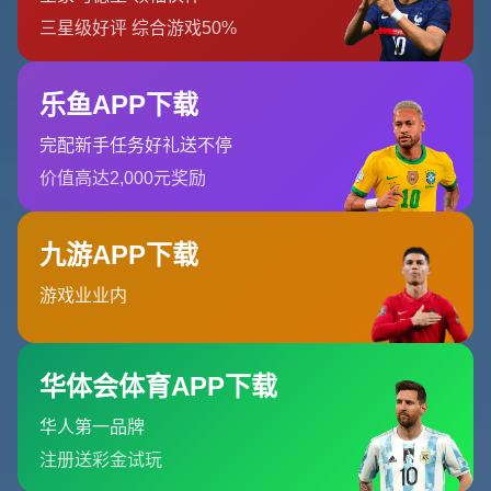
备案信息缺失，这类站点往往只是利用搜索热度获取流量的聚合页，
甚至可能暗藏恶意代码或虚假跳转。对普通用户而言，更稳妥的做法
是通过以下线索来反向验证所谓“官网入口地址”的可靠程度，比如域
名是否与品牌名高度一致，是否有完整的隐私条款和使用协议说明，
页面是否提供清晰的客服与联系方式，是否存在夸张的高回报承诺，
这些看似细节的要素，往往是判断一个入口是否值得点击的关键。
合理使用搜索与导航工具识别世界杯盘口相关信息
找到可靠的世界杯盘口官网入口地址，不仅依赖肉眼观察，还可以善
用搜索与导航工具。主流搜索引擎通常会对高风险网站做一定降权处
理，因此结果靠前的往往是资讯类媒体、数据分析平台以及部分经过
审核的品牌官网页面。用户在搜索时可以组合使用诸如“世界杯盘口”
“官方数据”“比赛分析”等关键词，选择那些在体育报道方面口碑较好
的媒体网站，借助它们的导航链接获取相对可信的入口线索。浏览器
的安全插件和反钓鱼机制也能提供辅助判断，只要不是刻意关闭保护
选项，当某个自称为“世界杯盘口官网入口地址”的链接存在异常证书
或历史风险记录时，浏览器往往会弹出风险提示，对用户形成第一道
防护。合理使用这些工具，可以在信息洪流中筛选出更可靠、更权威
的页面。