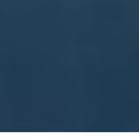
体验，大额无忧提款，请认准正版授权。
上一篇
丨
2026世界杯直播教程热门
下一篇
丨
世界杯竞猜网站热门
返回
Copyright 2024
开云·体育(kaiyun)官方网站_KAIYUN SPORT
All Rights by
kaiyun
全国咨询热线：
028-8103230