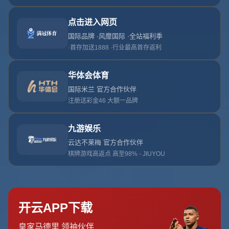
新闻中心
世界杯盘口官网入口地址
发布时间：2026-08-08T03:18:10+08:00
世界杯盘口官网入口地址全解析
每到世界杯周期临近时“
世界杯盘口官网入口地址
”就会悄然成为搜索
热词之一。无论是资深球迷还是刚刚入门的新手，都会希望在正规平
台上及时查看赛程、数据、赔率解读和赛事资讯。入口地址真假难
辨、镜像站鱼龙混杂、风险提示信息不透明等问题，往往让人不知从
何下手。围绕这一主题，下面将从入口地址的鉴别逻辑、信息获取渠
道、安全防范意识、以及案例分析等角度做一次系统梳理，帮助你在
享受世界杯激情的提高对平台选择与风险识别的敏感度。
从“入口地址”看平台真伪的底层逻辑
当我们谈“世界杯盘口官网入口地址”时，很多人第一反应是找一个可
以直接看盘口和赔率的网页链接，但真正值得关注的，其实是背后平
台的合规性与安全性。一些看似专业的站点会在页面显眼位置标注
“官方入口”“世界杯盘口官网”，但细看却发现域名冗长、后缀生僻、