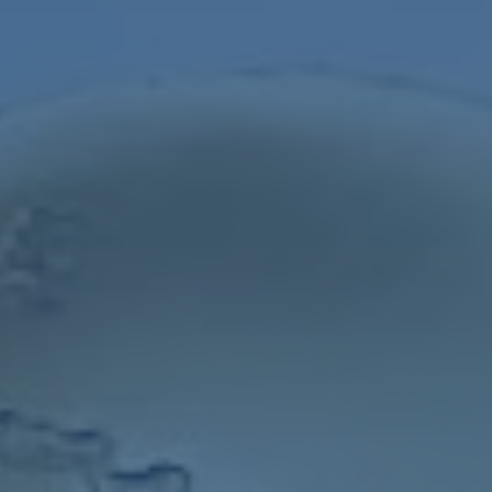
属于数据分析和市场预测范畴，常由数据公司或体育资讯平台整理发
布。在寻找入口地址时，建议对“官方赛事信息”和“盘口数据解析”进
行一定区分，避免将所有需求寄托在一个未知页面上。比如，你可以
通过赛事主办方公布的官方网站获取最权威的赛程与比分，再借助独
立的数据分析平台了解历史对阵、进球分布、球队状态等信息。这样
的组合方式一方面分散了对单一站点的依赖，另一方面也降低了误入
假冒盘口平台的概率。从信息安全角度看，多源交叉验证比盲目相信
某个“官网入口”要可靠得多。
如何识别“假官方”入口地址的常见特征
围绕“世界杯盘口官网入口地址”这一关键词进行搜索时，各种“假官
方”入口屡见不鲜，它们往往通过设计、文案和布局模仿正规网站，
意图让用户在短时间内放松警惕。从经验来看，这类入口地址通常具
有一些共性特征，比如域名长度异常并夹杂无意义字符，页面底部缺
乏完整的版权说明和隐私政策，网页加载中夹带大量跳转广告，甚至
在用户尚未浏览内容前就弹出诱导性的充值或注册窗口。更值得警惕
的是，一些页面在表面上只是资讯展示，但在点击“更多盘口”“立即查
看”这类按钮后，会被重定向到第三方不明站点。对于这类隐藏式跳
转，最简单的防范方式是查看浏览器地址栏的真实域名，并且避免在
未知站点中输入任何个人信息，更不要轻易下载所谓“数据分析工具”
或“官方移动端入口”安装包。只要留心这些细节，就能在第一时间识
别并规避大部分假官方入口。