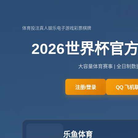
kaiyun
新闻中心