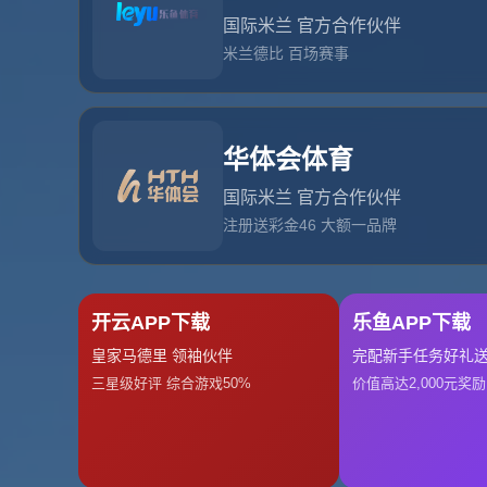
公司新闻
新闻中心
行业资讯
阿扎尔缺席训练 
在高强度、快节奏
胃炎未参加训练，
钢铁之躯，他们同