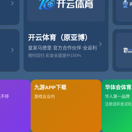
阿扎尔因肠胃炎未参加训练 应
发布时间：2026-08-08T03:18:10+
揭示现代足球隐性的健康风险
的现代职业足球环境中，一名核心球员因为肠胃炎缺席训练、甚至很可能
外界普遍判断他应该不会参加周中欧冠，这不仅关系到球队的排兵布阵和战
样会被看似普通的肠胃问题击中，从而影响整支球队的竞技状态与赛季目