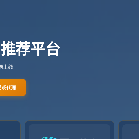
首页
关于我们
产品中