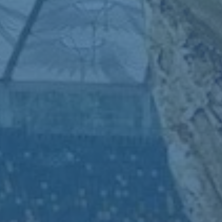
更关键的是，肠胃
制，真正意义上的
状态并非同一概念
二 欧冠背景下的